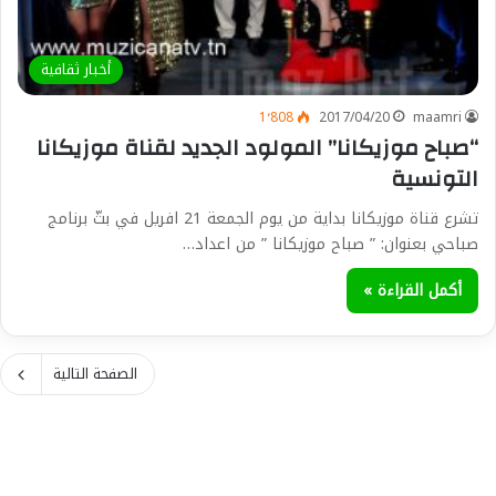
أخبار ثقافية
1٬808
2017/04/20
maamri
“صباح موزيكانا” المولود الجديد لقناة موزيكانا
التونسية
تشرع قناة موزيكانا بداية من يوم الجمعة 21 افريل في بثّ برنامج
صباحي بعنوان: ” صباح موزيكانا ” من اعداد…
أكمل القراءة »
الصفحة التالية