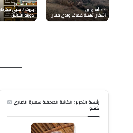
اربة
منذ 3 أسابيع
منذ أسبوعين
بنزرت / تحيي مهرجا
أشغال تهيئة ضفاف وادي مليان
دورته الثلاثين
رئيسة التحرير : الكاتبة الصحفية سميرة الخياري
كشو