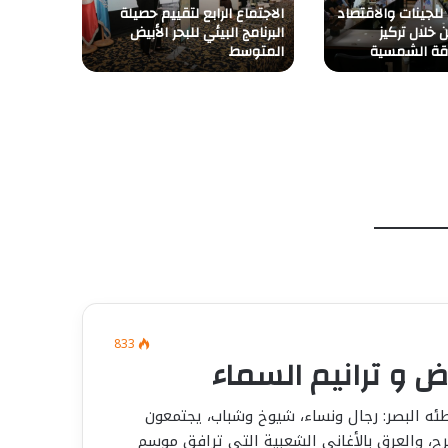
للجينات والاقتصاد
الاجتماع الرابع لتقييم حصيلة
مصحوبة 
خلال تركيز
البرنامج البيئي للبحر الأبيض
ومحلياً
قة الشمسية
المتوسط
الثلاثاء 30 جوان 2026.
833
 و ترانيم السماء
ئه البصر: رجال ونساء، شيوخ وشباب، يجتمعون
، والعرق بالأغاني الشعبية التي ترافق موسم