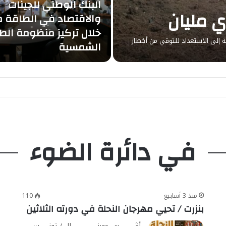
البنك الوطني للجينات
 مليان
والاقتصاد في الطاقة 
خلال تركيز منظومة الط
ة الرامية إلى الاستعداد للتوقي من أخطار
الشمسية
فوقين بالمعهد الوطني للعلوم الفلاحية بتونس العاصمة
في دائرة الضوء
منذ 3 أسابيع
110
بنزرت / تحيي مهرجان النحلة في دورته الثلاثين