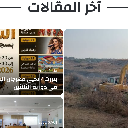
آخر المقالات
منذ 3 أسابيع
بنزرت / تحيي مهرجان الن
في دورته الثلاثين
2026/07/01