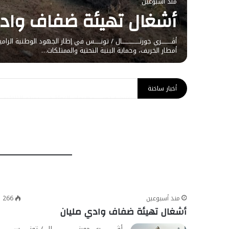
منذ أسبوعين
” DIDO 
أشغال تهيئة ضفاف وادي
 ”ديدون
أڨــــــــــري جورنـــــــــــــــــال / تونــــــس في إطار الجهود الوطني
ونس
أمطار الخريف، وحماية البنية التحتية والممتلكات…
وزير الفلاحة يشرف على حفل تكريم الطلبة المت
أخبار ساخنة
منذ أسبوعين
266
أشغال تهيئة ضفاف وادي مليان