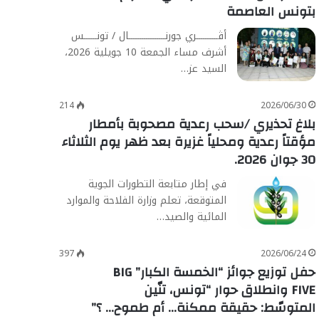
بتونس العاصمة
أڨــــــــــري جورنـــــــــــــــــال / تونــــــس
أشرف مساء الجمعة 10 جويلية 2026،
السيد عز…
214
2026/06/30
بلاغ تحذيري /سحب رعدية مصحوبة بأمطار
مؤقتاً رعدية ومحلياً غزيرة بعد ظهر يوم الثلاثاء
30 جوان 2026.
في إطار متابعة التطورات الجوية
المتوقعة، تعلم وزارة الفلاحة والموارد
المائية والصيد…
397
2026/06/24
حفل توزيع جوائز “الخمسة الكبار” BIG
FIVE وانطلاق حوار “تونس، تنّين
المتوسّط: حقيقة ممكنة… أم طموح… ؟”