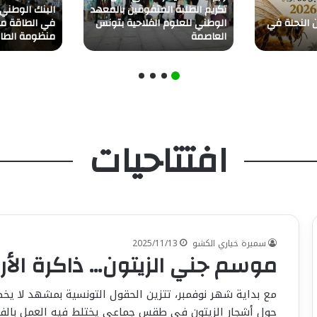
تكريم الطلبة المتفوقين بالمعهد
البنك الوطني 
ن النحلة في
الوطني للعلوم الفلاحية بتونس
في الطاقة من 
العاصمة
منظومة الطا
افتتاحيات
سميرة خياري الكشو
2025/11/13
موسم جني الزيتون… ذاكرة الأرض
مع بداية شهر نوفمبر، تتزين الحقول التونسية بمشهد لا يخط
حول أشجار الزيتون في طقس جماعي يختلط فيه العمل بالفرح