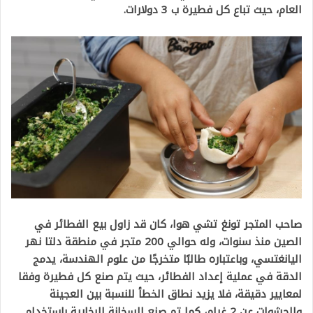
العام، حيث تباع كل فطيرة ب 3 دولارات.
صاحب المتجر تونغ تشي هوا، كان قد زاول بيع الفطائر في
الصين منذ سنوات، وله حوالي 200 متجر في منطقة دلتا نهر
اليانغتسي، وباعتباره طالبًا متخرجًا من علوم الهندسة، يدمج
الدقة في عملية إعداد الفطائر، حيث يتم صنع كل فطيرة وفقا
لمعايير دقيقة، فلا يزيد نطاق الخطأ للنسبة بين العجينة
والحشوات عن 2 غرام، كما تم صنع السخانة البخارية باستخدام