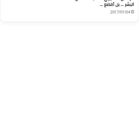
ﺍﻟﺒﺸﺮ … بل أفضع …
2017/01/04