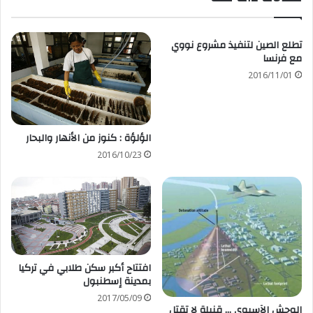
تطلع الصين لتنفيذ مشروع نووي
مع فرنسا
2016/11/01
الؤلؤة : كنوز من الأنهار والبحار
2016/10/23
افتتاح أكبر سكن طلابي في تركيا
بمدينة إسطنبول
2017/05/09
الوحش الآسيوي … ﻗﻨﺒﻠﺔ ﻻ ﺗﻘﺘﻞ