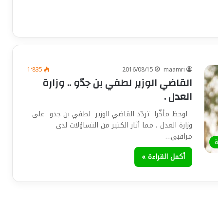
1٬835
2016/08/15
maamri
القاضي الوزير لطفي بن جدّو .. وزارة
العدل .
لوحظ مأخّرا تردّد القاضي الوزير لطفي بن جدو على
وزارة العدل ، مما أثار الكثير من التساؤلات لدى
مراقبي…
ة
أكمل القراءة »