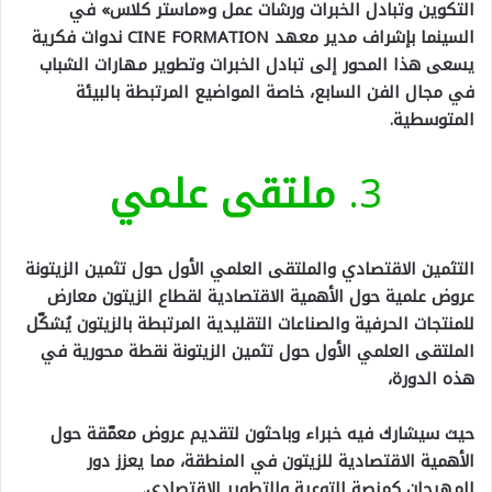
التكوين وتبادل الخبرات ورشات عمل و«ماستر كلاس» في
السينما بإشراف مدير معهد CINE FORMATION ندوات فكرية
يسعى هذا المحور إلى تبادل الخبرات وتطوير مهارات الشباب
في مجال الفن السابع، خاصة المواضيع المرتبطة بالبيئة
المتوسطية.
3.
ملتقى علمي
التثمين الاقتصادي والملتقى العلمي الأول حول تثمين الزيتونة
عروض علمية حول الأهمية الاقتصادية لقطاع الزيتون معارض
للمنتجات الحرفية والصناعات التقليدية المرتبطة بالزيتون يُشكّل
الملتقى العلمي الأول حول تثمين الزيتونة نقطة محورية في
هذه الدورة،
حيث سيشارك فيه خبراء وباحثون لتقديم عروض معمّقة حول
الأهمية الاقتصادية للزيتون في المنطقة، مما يعزز دور
المهرجان كمنصة للتوعية والتطوير الاقتصادي.