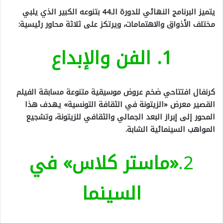
يتميز البرنامج النهائي للدورة الـ44 بتنوعه الكبير الذي يلبي
مختلف الأذواق والاهتمامات، ويرتكز على ثلاثة محاور رئيسية:
1. الفن والإبداع
كرنفال افتتاحي ضخم عروض موسيقية متنوعة مسابقة الفيلم
القصير معرض «الزيتونة في الثقافة التونسية» يهدف هذا
المحور إلى إبراز البعد الجمالي والثقافي للزيتونة، وتشجيع
المواهب السينمائية الشابة.
2.
«ماستر كلاس» في
السينما