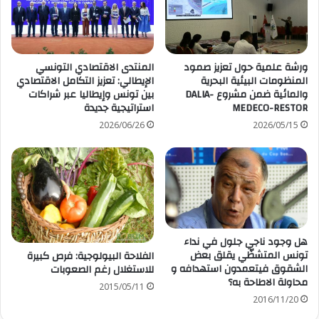
ورشة علمية حول تعزيز صمود
المنتدى الاقتصادي التونسي
المنظومات البيئية البحرية
الإيطالي: تعزيز التكامل الاقتصادي
والمائية ضمن مشروع DALIA-
بين تونس وإيطاليا عبر شراكات
MEDECO-RESTOR
استراتيجية جديدة
2026/06/26
2026/05/15
هل وجود ناجي جلول في نداء
تونس المتشظّي يقلق بعض
الفلاحة البيولوجية: فرص كبيرة
الشقوق فيتعمدون استهدافه و
للاستغلال رغم الصعوبات
محاولة الاطاحة به؟
2015/05/11
2016/11/20