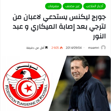
أخبار الملاعب
غير مصنف
متفرقات
جورج ليكنس يستدعي لاعبان من
لترجي بعد إصابة الميكاري و عبد
النور
maamri
2014/09/04
2٬605
أقل من دقيقة