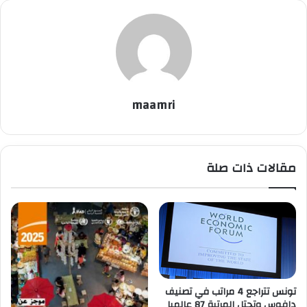
maamri
مقالات ذات صلة
تونس تتراجع 4 مراتب في تصنيف
دافوس وتحتل المرتبة 87 عالميا