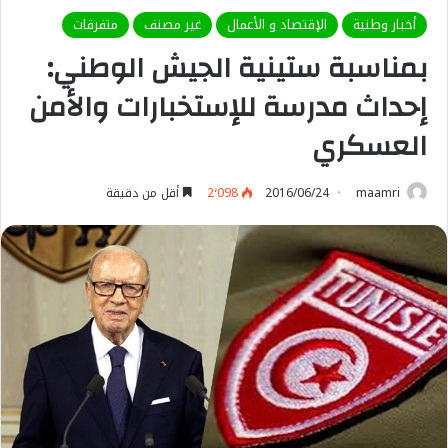
أخبار وطنية
الإقتصاد و الأعمال
غير مصنف
متفرقات
بمناسبة ستينية الجيش الوطني:
إحداث مدرسة للإستخبارات والأمن
العسكري
maamri
2016/06/24
2٬098
أقل من دقيقة