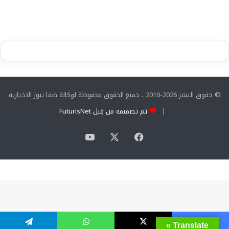
© حقوق النشر 2026-2010 ، جميع الحقوق محفوظة لوكالة صفا نيوز الاخبارية
|
تم تصميمه من قِبل FuturisNet
‫X
فيسبوك
‫YouTube
Translate »