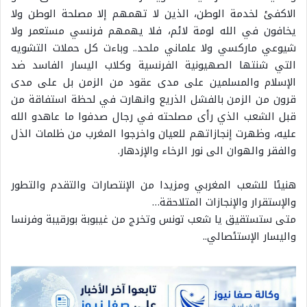
الاكفئ لخدمة الوطن، الذين لا تهمهم إلا مصلحة الوطن ولا
يخافون في الله لومة لائم، فلا يهمهم فرنسي مستعمر ولا
شيوعي ماركسي ولا علماني ملحد.. وباءت كل حملات التشويه
التي شنتها الصهيونية الفرنسية وكلاب اليسار الفاسد ضد
الإسلام والمسلمين على مدى عقود من الزمن بل على مدى
قرون من الزمن بالفشل الذريع وانهارت في لحظة استفاقة من
قبل الشعب الذي رأى مصلحته في رجال صدفوا ما عاهدو الله
عليه، وظهرت إنجازاتهم للعيان واخرجوا المغرب من ظلمات الذل
والفقر والهوان الى نور الرخاء والإزدهار.
هنيئا للشعب المغربي ومزيدا من الإنتصارات والتقدم والتطور
والإستقرار والإنجازات المتلاحقة…
متى ستستقيق يا شعب تونس وتخرج من غيبوبة بورقيبة وفرنسا
واليسار الإستئصالي..