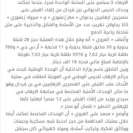
الاربعاء 3 سبتمبر على الساعة الواحدة فجرا، عندما تمكنت
وحدات الحرس الديواني ببن قردان من إلقاء القبض على
عنصريين ارهابيين يدعوان « معز زعفوري » و « مبروك زعفوري »
كانا يحاولان تهريب عدد من الأسلحة والقنابل والذخيرة على متن
شاحنة رباعية الدفع.
وأضاف « العروي » أنه وقع خلال هذه العملية حجز 28 قنبلة
يدوية و 30 صاعق قنبلة يدوية و 11 قذيفة « أر بي جي » و760
طلقة نارية عيار 7,62 و 5976 طلقة نارية عيار 7,62 طويلة
بالإضافة لمبلغ مالي قدره 18 الف دينار.
وبين الناطق باسم وزارة الداخلية أن الوحدة الوطنية للبحث في
جرائم الارهاب للحرس الوطني في العوينة انطلقت في عملية
الأبحاث عقب القبض على العنصرين الارهابيين في بن قردان وهو
ما مكن الوحدات الأمنية المختصة في مجابهة الارهاب في
سيدي بوزيد من إلقاء القبض على 12 عنصرا ارهابيا تابعا
للإرهابي الخطير « لقمان أبو صخر ».
وأوضح « محمد علي العروي » أن الوحدات المختصة تمكنت أيضا
خلال عمليات المداهمة من حجز احذية شبه عسكرية وخيمات
ووثائق تفكيك وتركيب أسلحة، ومولد كهربائي كان سينقل