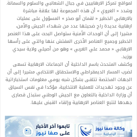
لمواقع تمركز الارهابيين في جبال الشعانبي والسلوم والسمانة.
وشدد « العروي » أن هذه المجموعة لها علاقة مباشرة
بالارهابي الخطير « لقمان أبو صخر » المسؤول على عمليات
ارهابية عديدة راح ضحيتها عدد من شهداء الجيش والأمن،
مشيرا إلى أن الوحدات الأمنية ستواصل البحث على هذا العنصر
الخطير وجميع العناصر الأخرى المفتش عنها والتي على رأسها
الارهابي « محمد علي الغربي » وهو من أصيلي ولاية سيدي
بوزيد.
وكشف المتحدث باسم الداخلية أن الجماعات الارهابية تسعى
لضرب المسار الديمقراطي والاستحقاق الانتخابي مشيرا إلى أن
الجهات المختصة تتلقى بشكل شبه يومي معلومات استخباراتية
عن وجود تهديدات للعملية الانتخابية، مؤكدا في نفس السياق
أن وزارة الداخلية بالتعاون مع الجيش الوطني ستبذل قصارى
جهدها لتتبع العناصر الارهابية وإلقاء القبض عليها.