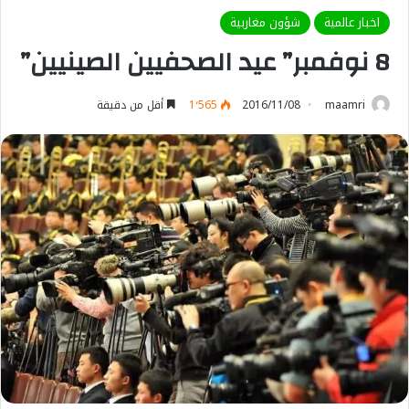
اخبار عالمية
شؤون مغاربية
8 نوفمبر” عيد الصحفيين الصينيين”
maamri
2016/11/08
1٬565
أقل من دقيقة