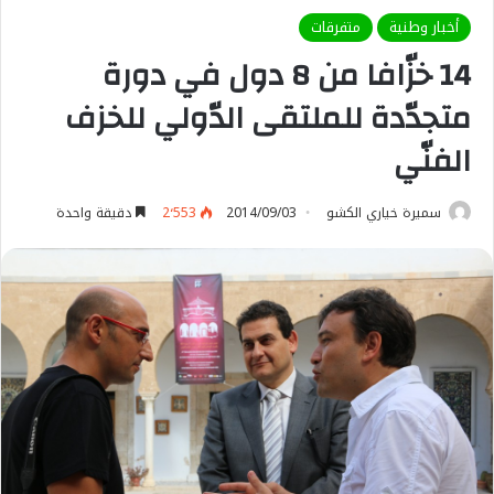
أخبار وطنية
متفرقات
14 خزّافا من 8 دول في دورة
متجدّدة للملتقى الدّولي للخزف
الفنّي
سميرة خياري الكشو
2014/09/03
2٬553
دقيقة واحدة