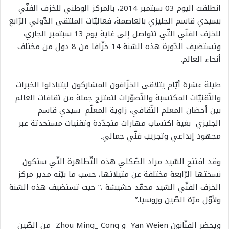
انطلقت اليوم 03 سبتمبر 2014، بالمركز الوطني للخزف الفنّي
بسيدي قاسم الجليزي بالعاصمة، فعاليّات الملتقى الدّولي الرّابع
للخزف الفنّي التّي تتواصل إلى غاية يوم 13 سبتمبر الجاري،
وتستضيف الدّورة هذه السّنة 14 خزّافا من 8 دول من مختلف
أنحاء العالم.
طيلة عشرة أيّام يتلاقى الخزّافون المشاركون ليتبادلوا الخبرات
والتّقنيّات المكتسبة والتّصوّرات لتمتزج جملة من ثقافات العالم
بين أحضان المعلم الثّقافي، زاوية المعلّم سيدي قاسم
الجليزي بغية اكتساب مهارات متجدّدة وتقنيات مستحدثة عبر
مجهود إبداعي وتجريب فنّي جمالي.
وقد افتتح السّيد مراد الصّكلي هذه التّظاهرة التّي ستكون
نسختها الرّابعة مختلفة عن مثيلاتها، حسب ما بيّنه مدير مركز
الخزف الفنّي السّيد محمّد حشيشة ،” حيث تستضيف هذه السّنة
ولأوّل مرّة الصّين وروسيا.”
ويحضر الفنّانون Yan Weien و Zhou Ming_ Cong من الصّين