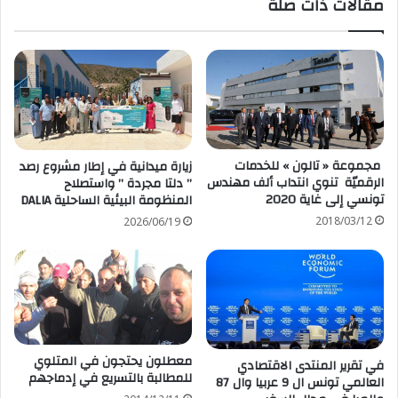
مقالات ذات صلة
مجموعة « تالون » للخدمات
زيارة ميدانية في إطار مشروع رصد
الرقميّة تنوي انتداب ألف مهندس
” دلتا مجردة ” واستصلاح
تونسي إلى غاية 2020
المنظومة البيئية الساحلية DALIA
2018/03/12
2026/06/19
معطلون يحتجون في المتلوي
في تقرير المنتدى الاقتصادي
للمطالبة بالتسريع في إدماجهم
العالمي تونس ال 9 عربيا وال 87