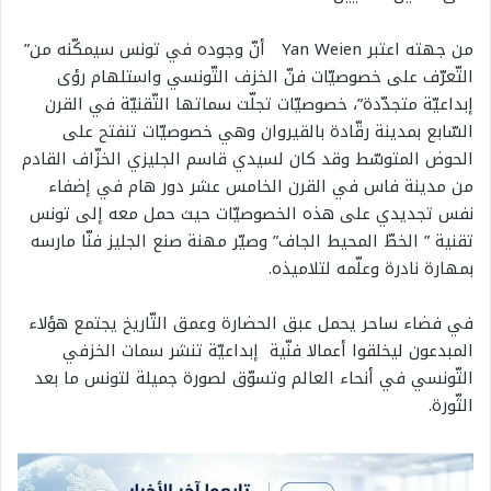
من جهته اعتبر Yan Weien أنّ وجوده في تونس سيمكّنه من”
التّعرّف على خصوصيّات فنّ الخزف التّونسي واستلهام رؤى
إبداعيّة متجدّدة”، خصوصيّات تجلّت سماتها التّقنيّة في القرن
السّابع بمدينة رقّادة بالقيروان وهي خصوصيّات تنفتح على
الحوض المتوسّط وقد كان لسيدي قاسم الجليزي الخزّاف القادم
من مدينة فاس في القرن الخامس عشر دور هام في إضفاء
نفس تجديدي على هذه الخصوصيّات حيث حمل معه إلى تونس
تقنية ” الخطّ المحيط الجاف” وصيّر مهنة صنع الجليز فنّا مارسه
بمهارة نادرة وعلّمه لتلاميذه.
في فضاء ساحر يحمل عبق الحضارة وعمق التّاريخ يجتمع هؤلاء
المبدعون ليخلقوا أعمالا فنّية إبداعيّة تنشر سمات الخزفي
التّونسي في أنحاء العالم وتسوّق لصورة جميلة لتونس ما بعد
الثّورة.