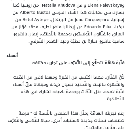
وElena Palevskaya و من Natalia Khudova من روسيا كما
يشارك في فعاليّات هذا اللّقاء الخزفي Alberto Bustos من
إسبانيا، Joao Carqueijeiro من البرتغال، Betul Aytepe من
تركيا، Edoardo Pilia من إيطاليا،ماهر لطيف محمّد فوّاز من
العراق والفنّانون التّونسيّون بوجمعة باللّطيّف، إيمان بالسّرور،
سامية عاشور، سارة بن عطيّة وعبد السّلام الشّرفي.
أسماء
فنّية هامّة تتطلّع إلى التّعرّف على تجارب مختلفة
لأنّ الفنّان، مهما اكتسب من الخبرة ومهما لاقى من الصّيت
والشّهرة فالبحث والتّجديد يبقيان ديدنه ومبتغاه فإنّ أسماء
فنّية لامعة، مثل النّحّات بوجمعة بلعيفة تشارك في هذه
التّظاهرة .
رغم تجربته الهامّة يمثّل هذا الملتقى بالنّسبة له ” فرصة
لاكتشاف تقنيّات جديدة لاستنباط أخرى، مجالا للتّلاقي والتّعرّف
على فنّانين عالميّين” .