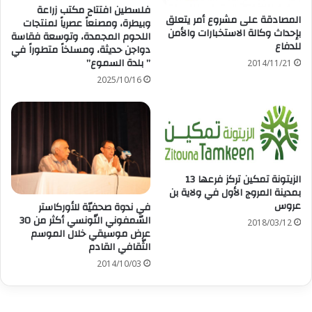
فلسطين افتتاح مكتب زراعة
المصادقة على مشروع أمر يتعلق
وبيطرة، ومصنعاً عصرياً لمنتجات
بإحداث وكالة الاستخبارات والأمن
اللحوم المجمدة، وتوسعة فقاسة
للدفاع
دواجن حديثة، ومسلخاً متطوراً في
” بلدة السموع”
2014/11/21
2025/10/16
الزيتونة تمكين تركز فرعها 13
بمدينة المروج الأول في ولاية بن
عروس
في ندوة صحفيّة للأوركاستر
السّمفوني التّونسي أكثر من 30
2018/03/12
عرض موسيقي خلال الموسم
الثّقافي القادم
2014/10/03