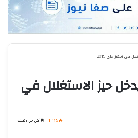
ال في شهر ماي 2019
دخل حيز الاستغلال في
1٬416
أقل من دقيقة