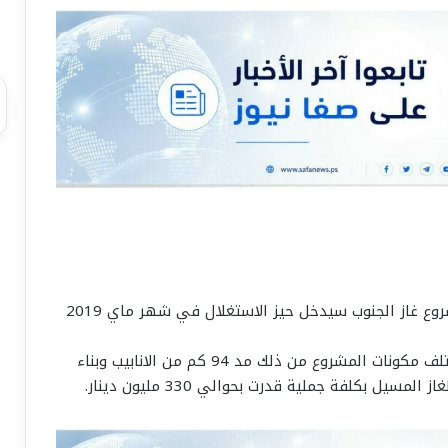
أعلنت المؤسسة التونسية للأنشطة البترولية ان مشروع غاز الجنوب سيدخل حيز الاستغلال في شهر ماي 2019
كما أن الشركة بصدد اعداد طلب عروض بالنسبة لمختلف مكونات المشروع من ذلك مد 94 كم من الانابيب وبناء
يل بكلفة جملية قدرت بحوالي 330 مليون دينار.