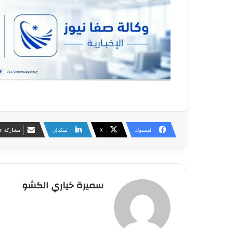
فيسبوك
‫X
لينكدإن
مشاركة عب
سميرة خياري الكشو