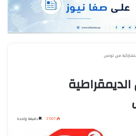
التشاركية في تونس
 الديمقراطية
3٬007
دقيقة واحدة