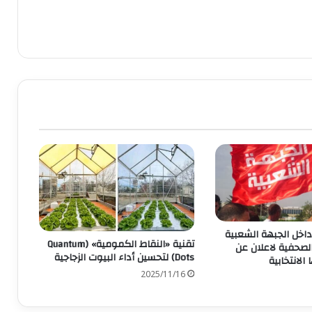
داخل الجبھة الشعبیة
تقنية «النقاط الكمومية» (Quantum
الصحفیة لاعلان عن
Dots) لتحسين أداء البيوت الزجاجية
الانتخابیة
2025/11/16