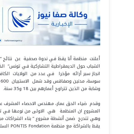
أعلنت منظمة أنا يقظ في ندوة صحفية عن نتائج “س
الشباب حول الديمقراطية التشاركية في تونس” الذ
انجاز سبر أرائه مؤخرا في عدد من الولايات الكا
سوس
وشابة من الذين تتراوح أعمارهم بين 18 و35 سنة.
وقدم ضياء الحق عمار، مهندس الاحصاء المشرف ع
المشروع ان المنظمة هي الاولى من نوعها في ت
وهي تندرج ضمن أنشطة مشروع ” بناء الشراكات من 
يقظ بالشراكة مع منظمة PONTIS Fondation السلوفاكية .