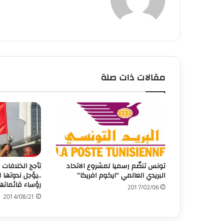
مقالات ذات صلة
تونس تنضّم رسميا لمشروع الاتحاد
تأجج الخلافات 
البريدي العالمي “ايكوم افريكا”
..يؤجل ندوتھا 
رؤساء قائماتھا 
2017/02/06
2014/08/21