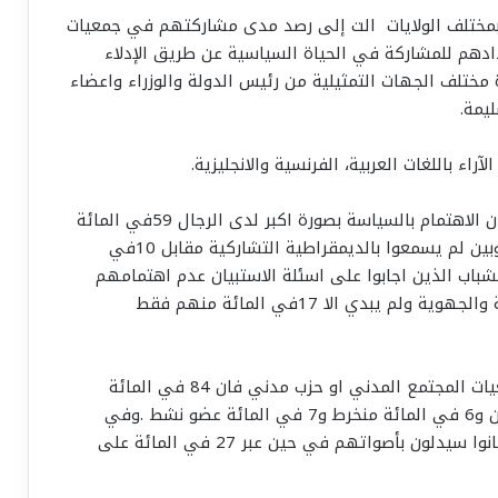
بمختلف الولايات الت إلى رصد مدى مشاركتهم في جمعيات
ادهم للمشاركة في الحياة السياسية عن طريق الإدلاء
 مختلف الجهات التمثيلية من رئيس الدولة والوزراء واعضاء
يمة.
اء باللغات العربية، الفرنسية والانجليزية.
وجاء في سبر الاراء بعنوان الديمقراطية التشاركية ان الاهتمام بالسياسة بصورة اكبر لدى الرجال 59في المائة
مقارنة بالنساء وان نسبة 47في المائة من المستجوبين لم يسمعوا بالديمقراطية التشاركية مقابل 10في
ا ابدى 79في المائة من الشباب الذين اجابوا على اسئلة الاستبيان عدم اهتمامهم
بالاجتماعات والحوارات التي تجريها السلطات المحلية والجهوية ولم يبدي الا 17في المائة منهم فقط
أما عن مستوى مشاركة الشباب في جمعية من جمعيات المجتمع المدني او حزب مدني فان 84 في المائة
منهم غير منخرطين و11 في المائة فقط متعاطفون و6 في المائة منخرط و7 في المائة عضو نشط .وفي
المقابل لم يقرر29 في المائة من المستجوبين ان كانوا سيدلون بأصواتهم في حين عبر 27 في المائة على