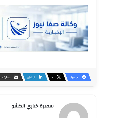
فيسبوك
‫X
لينكدإن
مشاركة عب
سميرة خياري الكشو