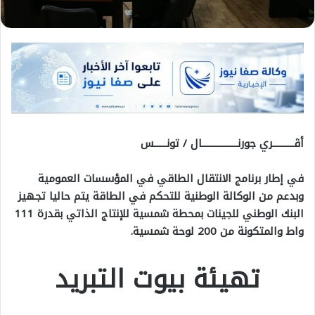
أڨــــــــــري جورنـــــــــــــــــال / تونــــــس
في إطار برنامج الانتقال الطاقي في المؤسسات العمومية
وبدعم من الوكالة الوطنية للتحكم في الطاقة يتم حاليا تجهيز
البنك الوطني للجينات بمحطة شمسية للإنتاج الذاتي بقدرة 111
واط والمتكونة من 200 لوحة شمسية.
تهيئة بيوت التبريد