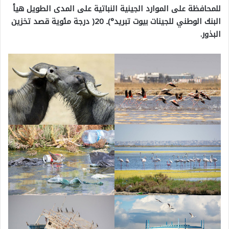
للمحافظة على الموارد الجينية النباتية على المدى الطويل هيأ
البنك الوطني للجينات بيوت تبريد°)ـ 20( درجة مئوية قصد تخزين
البذور.