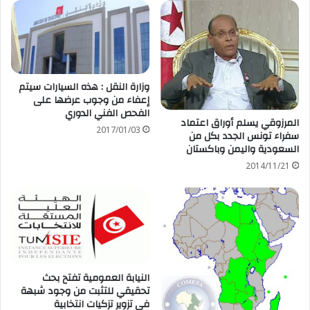
وزارة النقل : هذه السيارات سيتم
إعفاء من وجوب عرضها على
الفحص الفني الدوري
المرزوقي يسلم أوراق اعتماد
2017/01/03
سفراء تونس الجدد بكل من
السعودية واليمن وباكستان
2014/11/21
النيابة العمومية تفتح بحث
تحقيقي للتثبت من وجود شبهة
في تزوير تزكيات انتخابية