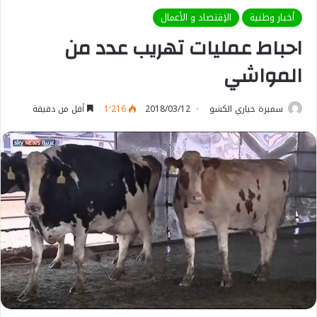
أخبار وطنية
الإقتصاد و الأعمال
احباط عمليات تهريب عدد من
المواشي
سميرة خياري الكشو
2018/03/12
1٬216
أقل من دقيقة